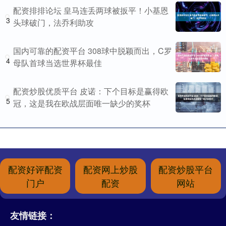
配资排排论坛 皇马连丢两球被扳平！小基恩
3
头球破门，法乔利助攻
国内可靠的配资平台 308球中脱颖而出，C罗
4
母队首球当选世界杯最佳
配资炒股优质平台 皮诺：下个目标是赢得欧
5
冠，这是我在欧战层面唯一缺少的奖杯
配资好评配资
配资网上炒股
配资炒股平台
门户
配资
网站
友情链接：