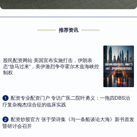
推荐资讯
股民配资网站 美国宣布实施打击，伊朗表
态“放马过来”，美伊激烈争夺霍尔木兹海峡控
制权
​配资专业配资门户 专访广医二院叶勇义：一拖四DBS治
1
疗复杂梅杰综合征的临床实践
​配资炒股官方 张于荣诗集《与一条船谈论大海》新书首发
2
暨研讨会召开