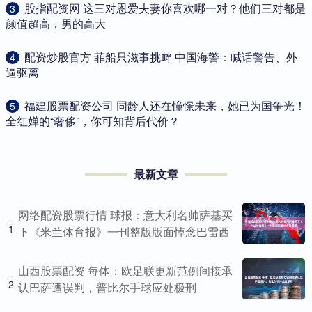
​股指配资网 这三对恩爱夫妻你喜欢哪一对？他们三对都是
3
颜值超高，男的高大
​配资炒股官方 菲船只滋事挑衅 中国海警：喊话警告、外
4
逼驱离
​福建股票配资公司 同龄人还在憧憬未来，她已为国争光！
5
全红婵的“奢侈”，你可知背后代价？
最新文章
网络配资股票行情 球报：意大利名帅萨基买
1
下《米兰体育报》一刊整版版面悼念巴雷西
山西股票配资 每体：欧足联更新范例间接承
2
认巴萨遭误判，普比尔手球应处极刑